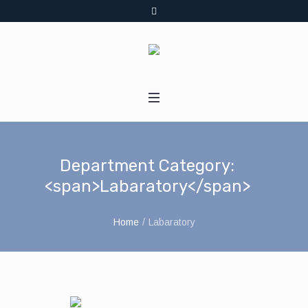
Department Category:
<span>Labaratory</span>
Home
/
Labaratory