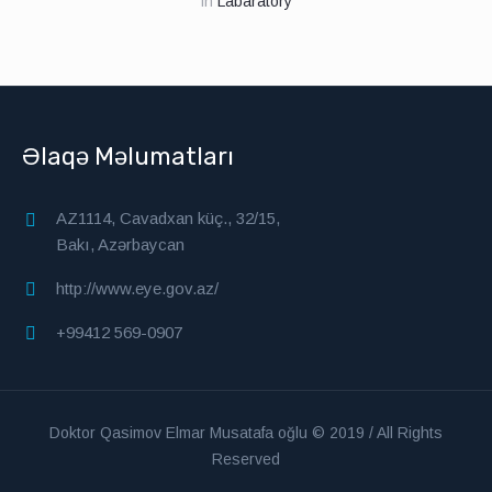
in
Labaratory
Əlaqə Məlumatları
AZ1114, Cavadxan küç., 32/15,
Bakı, Azərbaycan
http://www.eye.gov.az/
+99412 569-0907
Doktor Qasimov Elmar Musatafa oğlu © 2019 / All Rights
Reserved