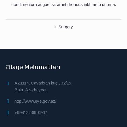
condimentum augue, sit amet rhoncus nibh arcu ut urna.
in
Surgery
Əlaqə Məlumatları
AZ1114, Cavadxan küç., 32/15,
Bakı, Azərbaycan
http://www.eye.gov.az/
+99412 569-0907