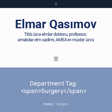
Department Tag:
<span>Surgery</span>
Home
/
Surgery