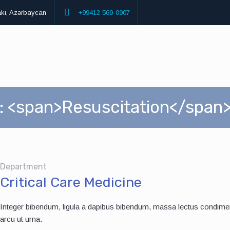
akı, Azərbaycan
+99412 569-0907
: <span>Resuscitation</span
Department
Critical Care Medicine
Integer bibendum, ligula a dapibus bibendum, massa lectus condime
arcu ut urna.