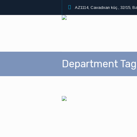
AZ1114, Cavadxan küç., 32/15, B
Department Tag