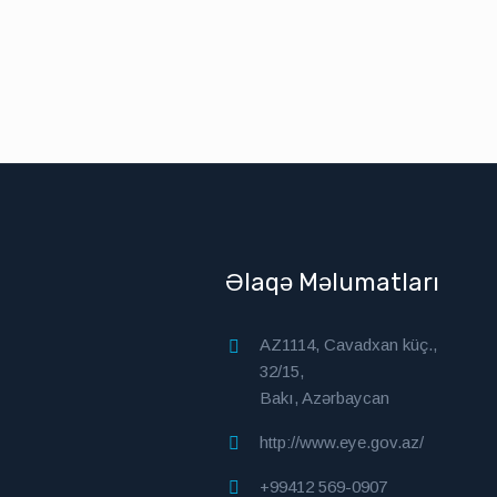
Əlaqə Məlumatları
AZ1114, Cavadxan küç.,
32/15,
Bakı, Azərbaycan
http://www.eye.gov.az/
+99412 569-0907