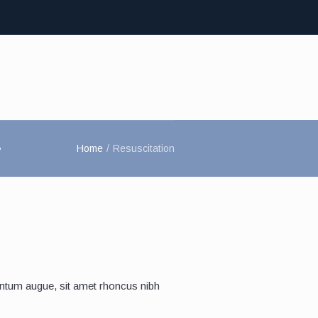
>
Home
/
Resuscitation
ntum augue, sit amet rhoncus nibh