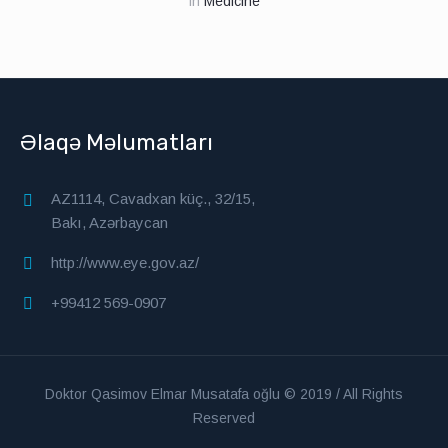
in
Medicine
Əlaqə Məlumatları
AZ1114, Cavadxan küç., 32/15,
Bakı, Azərbaycan
http://www.eye.gov.az/
+99412 569-0907
Doktor Qasimov Elmar Musatafa oğlu © 2019 / All Rights
Reserved