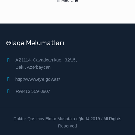
in
Medicine
Əlaqə Məlumatları
AZ1114, Cavadxan küç., 32/15,
Bakı, Azərbaycan
http://www.eye.gov.az/
+99412 569-0907
Doktor Qasimov Elmar Musatafa oğlu © 2019 / All Rights
Reserved