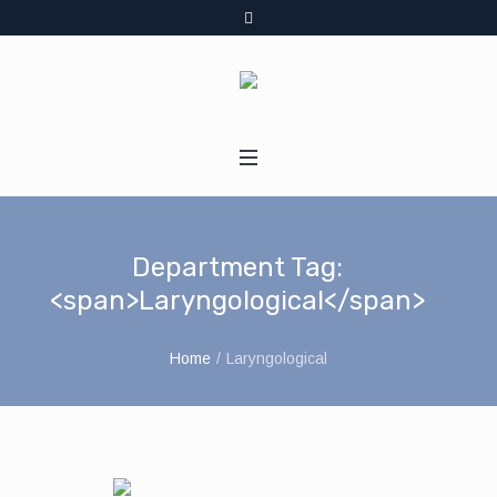
Department Tag:
<span>Laryngological</span>
Home
/
Laryngological