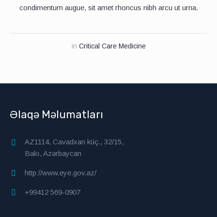
condimentum augue, sit amet rhoncus nibh arcu ut urna.
in
Critical Care Medicine
Əlaqə Məlumatları
AZ1114, Cavadxan küç., 32/15,
Bakı, Azərbaycan
http://www.eye.gov.az/
+99412 569-0907