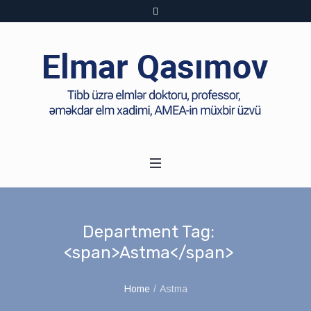
Department Tag:
<span>Astma</span>
Home
/
Astma